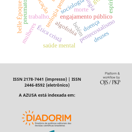
teologia pentecostal
pneumatologia
vocação
sociologia
belle Époque
morte
trabalho
engajamento público
pentecostalismo
doença
algofobia
belém
mulheres
Ética cristã
deuses
saúde mental
ISSN 2178-7441 (impresso) | ISSN
2446-8592 (eletrônico)
A AZUSA está indexada em: