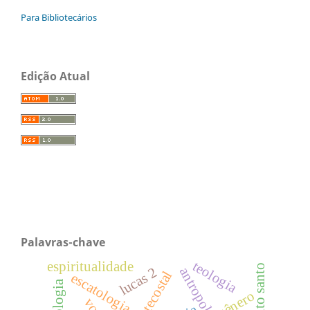
Para Bibliotecários
Edição Atual
Palavras-chave
teologia
espiritualidade
espírito santo
antropologia
lucas 2
escatologia
gênero