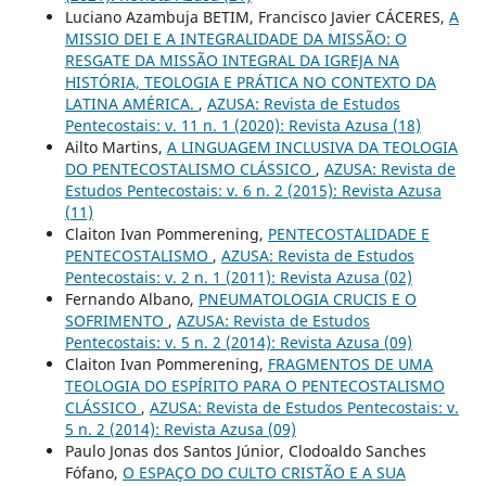
Luciano Azambuja BETIM, Francisco Javier CÁCERES,
A
MISSIO DEI E A INTEGRALIDADE DA MISSÃO: O
RESGATE DA MISSÃO INTEGRAL DA IGREJA NA
HISTÓRIA, TEOLOGIA E PRÁTICA NO CONTEXTO DA
LATINA AMÉRICA.
,
AZUSA: Revista de Estudos
Pentecostais: v. 11 n. 1 (2020): Revista Azusa (18)
Ailto Martins,
A LINGUAGEM INCLUSIVA DA TEOLOGIA
DO PENTECOSTALISMO CLÁSSICO
,
AZUSA: Revista de
Estudos Pentecostais: v. 6 n. 2 (2015): Revista Azusa
(11)
Claiton Ivan Pommerening,
PENTECOSTALIDADE E
PENTECOSTALISMO
,
AZUSA: Revista de Estudos
Pentecostais: v. 2 n. 1 (2011): Revista Azusa (02)
Fernando Albano,
PNEUMATOLOGIA CRUCIS E O
SOFRIMENTO
,
AZUSA: Revista de Estudos
Pentecostais: v. 5 n. 2 (2014): Revista Azusa (09)
Claiton Ivan Pommerening,
FRAGMENTOS DE UMA
TEOLOGIA DO ESPÍRITO PARA O PENTECOSTALISMO
CLÁSSICO
,
AZUSA: Revista de Estudos Pentecostais: v.
5 n. 2 (2014): Revista Azusa (09)
Paulo Jonas dos Santos Júnior, Clodoaldo Sanches
Fófano,
O ESPAÇO DO CULTO CRISTÃO E A SUA