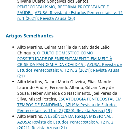
Silvana Duarte Gonçalves dos Santos,
PENTECOSTALISMO, REFORMA PROTESTANTE E
SAÚDE:
,
AZUSA: Revista de Estudos Pentecostais: v. 12
n. 1 (2021): Revista Azusa (20)
Artigos Semelhantes
Ailto Martins, Celma Marília da Natividade Leão
Chingulo,
O CULTO DOMÉSTICO COMO
POSSIBILIDADE DE ENFRENTAMENTO EM MEIO À
CRISE DA PANDEMIA DA COVID-19
,
AZUSA: Revista de
Estudos Pentecostais: v. 12 n. 2 (2021): Revista Azusa
(21)
Ailto Martins, Daiani Maria Oliveira, Elias Mande
Laurindo André, Fernando Albano, Gilvan Nery de
Souza, Heber Almeida do Nascimento, Joel Peres da
Silva, Misael Pereira,
ESCATOLOGIA PENTECOSTAL EM
TEMPOS DE PANDEMIA
,
AZUSA: Revista de Estudos
Pentecostais: v. 11 n. 2 (2020): Revista Azusa (19)
Ailto Martins,
A ESSÊNCIA DA IGREJA MISSIONAL
,
AZUSA: Revista de Estudos Pentecostais: v. 12 n. 2
(2021): Revista Azusa (21)