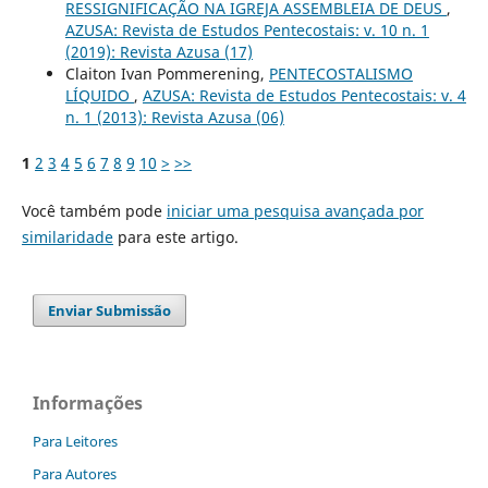
RESSIGNIFICAÇÃO NA IGREJA ASSEMBLEIA DE DEUS
,
AZUSA: Revista de Estudos Pentecostais: v. 10 n. 1
(2019): Revista Azusa (17)
Claiton Ivan Pommerening,
PENTECOSTALISMO
LÍQUIDO
,
AZUSA: Revista de Estudos Pentecostais: v. 4
n. 1 (2013): Revista Azusa (06)
1
2
3
4
5
6
7
8
9
10
>
>>
Você também pode
iniciar uma pesquisa avançada por
similaridade
para este artigo.
Enviar Submissão
Informações
Para Leitores
Para Autores