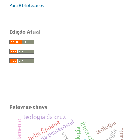
Para Bibliotecários
Edição Atual
Palavras-chave
teologia da cruz
teologia pentecostal
teologia
belle Époque
Ética cristã
sociologia