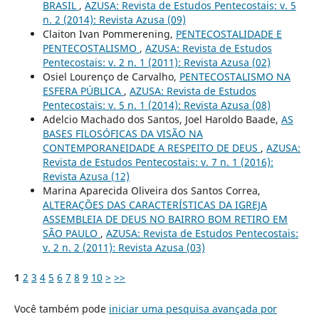
BRASIL
,
AZUSA: Revista de Estudos Pentecostais: v. 5
n. 2 (2014): Revista Azusa (09)
Claiton Ivan Pommerening,
PENTECOSTALIDADE E
PENTECOSTALISMO
,
AZUSA: Revista de Estudos
Pentecostais: v. 2 n. 1 (2011): Revista Azusa (02)
Osiel Lourenço de Carvalho,
PENTECOSTALISMO NA
ESFERA PÚBLICA
,
AZUSA: Revista de Estudos
Pentecostais: v. 5 n. 1 (2014): Revista Azusa (08)
Adelcio Machado dos Santos, Joel Haroldo Baade,
AS
BASES FILOSÓFICAS DA VISÃO NA
CONTEMPORANEIDADE A RESPEITO DE DEUS
,
AZUSA:
Revista de Estudos Pentecostais: v. 7 n. 1 (2016):
Revista Azusa (12)
Marina Aparecida Oliveira dos Santos Correa,
ALTERAÇÕES DAS CARACTERÍSTICAS DA IGREJA
ASSEMBLEIA DE DEUS NO BAIRRO BOM RETIRO EM
SÃO PAULO
,
AZUSA: Revista de Estudos Pentecostais:
v. 2 n. 2 (2011): Revista Azusa (03)
1
2
3
4
5
6
7
8
9
10
>
>>
Você também pode
iniciar uma pesquisa avançada por