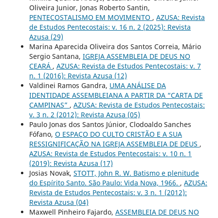
Oliveira Junior, Jonas Roberto Santin,
PENTECOSTALISMO EM MOVIMENTO
,
AZUSA: Revista
de Estudos Pentecostais: v. 16 n. 2 (2025): Revista
Azusa (29)
Marina Aparecida Oliveira dos Santos Correia, Mário
Sergio Santana,
IGREJA ASSEMBLEIA DE DEUS NO
CEARÁ
,
AZUSA: Revista de Estudos Pentecostais: v. 7
n. 1 (2016): Revista Azusa (12)
Valdinei Ramos Gandra,
UMA ANÁLISE DA
IDENTIDADE ASSEMBLEIANA A PARTIR DA “CARTA DE
CAMPINAS”
,
AZUSA: Revista de Estudos Pentecostais:
v. 3 n. 2 (2012): Revista Azusa (05)
Paulo Jonas dos Santos Júnior, Clodoaldo Sanches
Fófano,
O ESPAÇO DO CULTO CRISTÃO E A SUA
RESSIGNIFICAÇÃO NA IGREJA ASSEMBLEIA DE DEUS
,
AZUSA: Revista de Estudos Pentecostais: v. 10 n. 1
(2019): Revista Azusa (17)
Josias Novak,
STOTT, John R. W. Batismo e plenitude
do Espírito Santo. São Paulo: Vida Nova, 1966.
,
AZUSA:
Revista de Estudos Pentecostais: v. 3 n. 1 (2012):
Revista Azusa (04)
Maxwell Pinheiro Fajardo,
ASSEMBLEIA DE DEUS NO