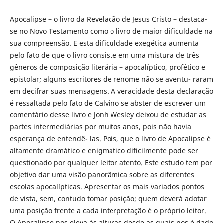
Apocalipse – o livro da Revelação de Jesus Cristo – destaca-
se no Novo Testamento como o livro de maior dificuldade na
sua compreensão. E esta dificuldade exegética aumenta
pelo fato de que o livro consiste em uma mistura de três
gêneros de composição literária – apocalíptico, profético e
epistolar; alguns escritores de renome não se aventu- raram
em decifrar suas mensagens. A veracidade desta declaração
é ressaltada pelo fato de Calvino se abster de escrever um
comentário desse livro e Jonh Wesley deixou de estudar as
partes intermediárias por muitos anos, pois não havia
esperança de entendê- las. Pois, que o livro de Apocalipse é
altamente dramático e enigmático dificilmente pode ser
questionado por qualquer leitor atento. Este estudo tem por
objetivo dar uma visão panorâmica sobre as diferentes
escolas apocalípticas. Apresentar os mais variados pontos
de vista, sem, contudo tomar posição; quem deverá adotar
uma posição frente a cada interpretação é o próprio leitor.
O Apocalipse nos eleva às alturas desde as quais nos é dado