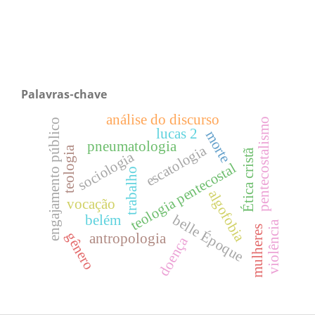
Palavras-chave
análise do discurso
pentecostalismo
engajamento público
lucas 2
morte
pneumatologia
escatologia
teologia
Ética cristã
sociologia
teologia pentecostal
trabalho
algofobia
vocação
belle Époque
belém
violência
mulheres
gênero
antropologia
doença