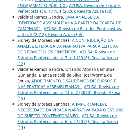
ENGAJAMENTO PÚBLICO
,
AZUSA: Revista de Estudos
Pentecostais: v. 17 n. 1 (2026): Revista Azusa (30)
Valdinei Ramos Gandra,
UMA ANÁLISE DA
IDENTIDADE ASSEMBLEIANA A PARTIR DA “CARTA DE
CAMPINAS”
,
AZUSA: Revista de Estudos Pentecostais:
v. 3 n. 2 (2012): Revista Azusa (05)
Sidney de Moraes Sanches,
A CONTRIBUIÇÃO DA
ANÁLISE LITERÁRIA DA NARRATIVA PARA A LEITURA
DOS EVANGELHOS SINÓTICOS
,
AZUSA: Revista de
Estudos Pentecostais: v. 7 n. 1 (2016): Revista Azusa
(12)
Valdinei Ramos Gandra, Orlando Afonso Camutue
Gunlanda, Bianca Nicolli da Silva, Joel Worma de
Souza,
ADOECIMENTO E SAÚDE NOS DISCURSOS E
NAS PRÁTICAS ASSEMBLEIANAS:
,
AZUSA: Revista de
Estudos Pentecostais: v. 11 n. 2 (2020): Revista Azusa
(19)
Sidney de Moraes Sanches,
A IMPORTÂNCIA E
NECESSIDADE DA VIRADA NARRATIVA PARA O ESTUDO
DO SUJEITO CONTEMPORÂNEO
,
AZUSA: Revista de
Estudos Pentecostais: v. 6 n. 2 (2015): Revista Azusa
(11)