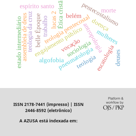
Ética cristã
pentecostalismo
espírito santo
morte
lucas 2
teologia da cruz
belém
assembleia de deus
teologia pentecostal
belle Époque
trabalho
estado intermediário
doença
antropologia
engajamento público
mulheres
vocação
sociologia
escatologia
pneumatologia
deuses
teologia
algofobia
ISSN 2178-7441 (impresso) | ISSN
2446-8592 (eletrônico)
A AZUSA está indexada em: