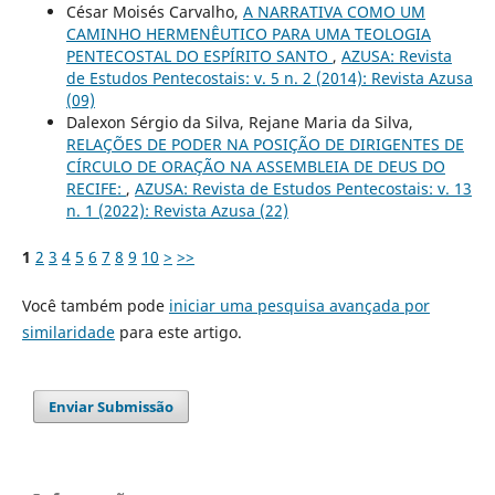
César Moisés Carvalho,
A NARRATIVA COMO UM
CAMINHO HERMENÊUTICO PARA UMA TEOLOGIA
PENTECOSTAL DO ESPÍRITO SANTO
,
AZUSA: Revista
de Estudos Pentecostais: v. 5 n. 2 (2014): Revista Azusa
(09)
Dalexon Sérgio da Silva, Rejane Maria da Silva,
RELAÇÕES DE PODER NA POSIÇÃO DE DIRIGENTES DE
CÍRCULO DE ORAÇÃO NA ASSEMBLEIA DE DEUS DO
RECIFE:
,
AZUSA: Revista de Estudos Pentecostais: v. 13
n. 1 (2022): Revista Azusa (22)
1
2
3
4
5
6
7
8
9
10
>
>>
Você também pode
iniciar uma pesquisa avançada por
similaridade
para este artigo.
Enviar Submissão